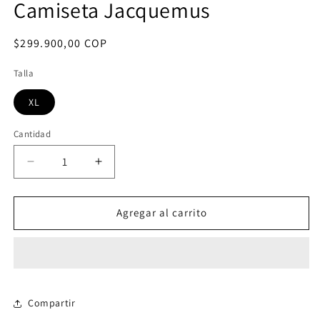
Camiseta Jacquemus
v
ventana
m
modal
Precio
$299.900,00 COP
habitual
Talla
XL
Cantidad
Reducir
Aumentar
cantidad
cantidad
para
para
Camiseta
Camiseta
Agregar al carrito
Jacquemus
Jacquemus
Compartir