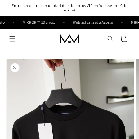
Ir
Entra a nuestra comunidad de miembros VIP en WhatsApp | Clic
directamente
acá
al contenido
osto
MIRROR™ 13 años.
Web actualizada Agosto
MIR
Carrito
Ir
directamente
a la
información
del producto