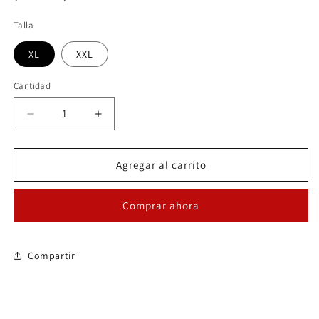
habitual
Talla
XL
XXL
Cantidad
Reducir
Aumentar
cantidad
cantidad
para
para
Dior
Dior
Agregar al carrito
Comprar ahora
Compartir