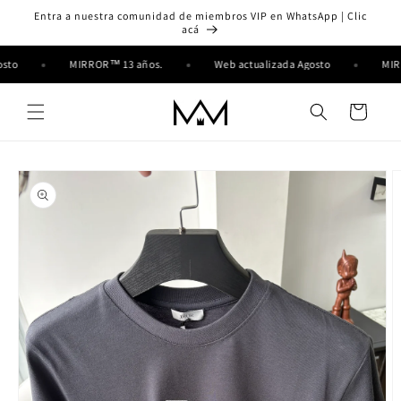
Ir
Entra a nuestra comunidad de miembros VIP en WhatsApp | Clic
directamente
acá
al contenido
gosto
MIRROR™ 13 años.
Web actualizada Agosto
MI
Carrito
Ir
directamente
a la
información
del producto