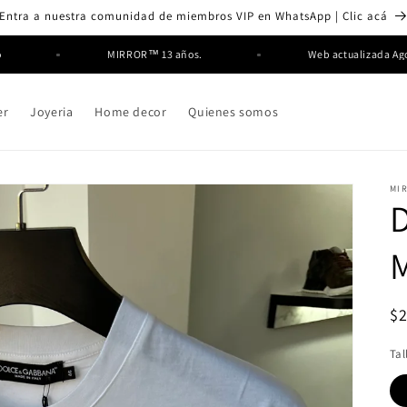
Entra a nuestra comunidad de miembros VIP en WhatsApp | Clic acá
osto
MIRROR™ 13 años.
Web actualizada
er
Joyeria
Home decor
Quienes somos
MI
M
Pr
$
ha
Tal