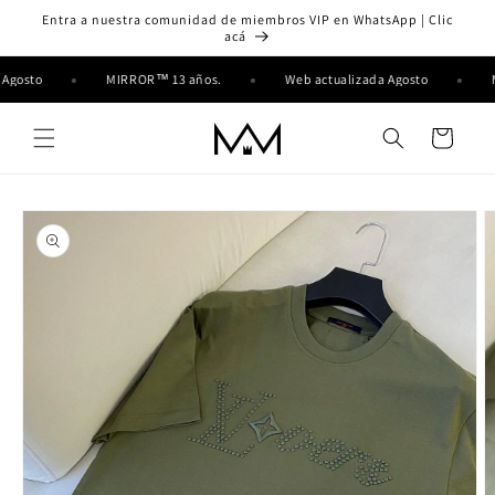
Ir
Entra a nuestra comunidad de miembros VIP en WhatsApp | Clic
directamente
acá
al contenido
a Agosto
MIRROR™ 13 años.
Web actualizada Agosto
Carrito
Ir
directamente
a la
información
del producto