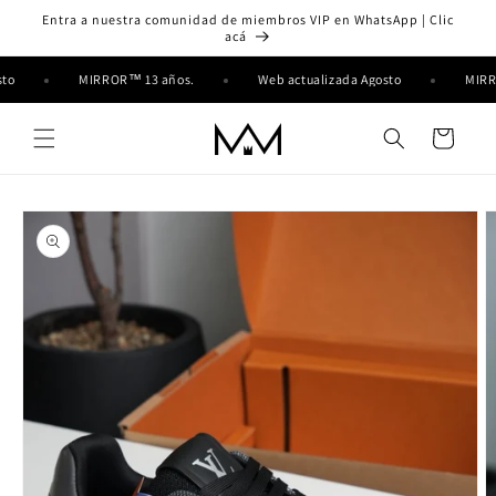
Ir
Entra a nuestra comunidad de miembros VIP en WhatsApp | Clic
directamente
acá
al contenido
sto
MIRROR™ 13 años.
Web actualizada Agosto
MIR
Carrito
Ir
directamente
a la
información
del producto