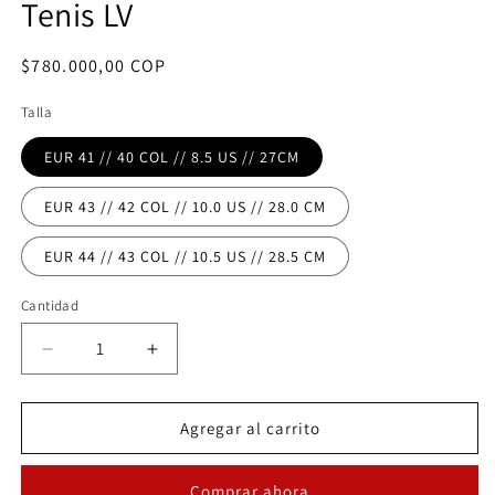
Tenis LV
ventana
v
modal
m
Precio
$780.000,00 COP
habitual
Talla
EUR 41 // 40 COL // 8.5 US // 27CM
EUR 43 // 42 COL // 10.0 US // 28.0 CM
EUR 44 // 43 COL // 10.5 US // 28.5 CM
Cantidad
Reducir
Aumentar
cantidad
cantidad
para
para
Tenis
Tenis
Agregar al carrito
LV
LV
Comprar ahora